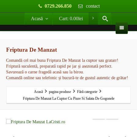
0729.266.850
contact
Acasă
Cart:
0.00
lei
Friptura De Manzat
Comandă cel mai buna Friptura De Manzat la cuptor sau gratarr!
Friptură suculentă, preparată rapid pe jar și asezonată perfect.
Savurează o carne fragedă acasă sau la birou.
Comandă online sau telefonic și bucură-te de gustul autentic de grătar!
Acasă
pagina produse
Fără categorie
Friptura De Manzat La Cuptor Cu Piure Si Salata De Gogonele