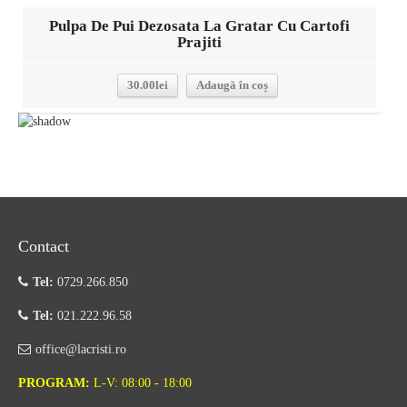
Pulpa De Pui Dezosata La Gratar Cu Cartofi
Prajiti
30.00
lei
Adaugă în coș
Contact
Tel:
0729.266.850
Tel:
021.222.96.58
office@lacristi.ro
PROGRAM:
L-V: 08:00 - 18:00