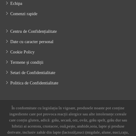
Echipa
Comenzi rapide
Centru de Confidențialitate
Date cu caracter personal
Cookie Policy
Termene și condiții
Setari de Confidentialitate
Politica de Confidentialitate
În conformitate cu legislația în vigoare, produsele noaste pot conține
ingrediente care pot provoca reacții alergice sau alte intoleranțe:cereale
care conțin gluten, adică: grâu, secară, orz, ovăz, grâu spelt, grâu dur sau
hibrizi ai acestora, crustacee, ouă,pește, arahide,soia, lapte și produse
derivate, inclusiv zahăr din lapte (lactoză),nuci (migdale, alune, nuci,caju,