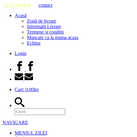
0729.266.850
contact
Acasă
Zonă de livrare
Informatii Livrare
Termene și condiții
Mancare ca la mama acasa
Echipa
Login
Cart:
0.00
lei
NAVIGARE
MENIUL ZILEI