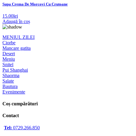
Supa Crema De Morcovi Cu Crutoane
15.00
lei
Adaugă în coș
MENIUL ZILEI
Ciorbe
Mancare gatita
Desert
Meniu
Snitel
Pui Shanghai
Shaorma
Salate
Bautura
Evenimente
Coș cumpărături
Contact
Tel:
0729.266.850