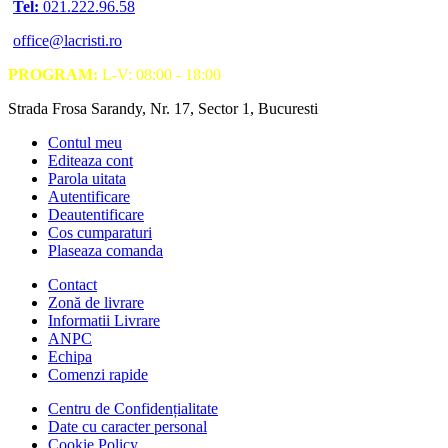
Tel:
021.222.96.58
office@lacristi.ro
PROGRAM:
L-V: 08:00 - 18:00
Strada Frosa Sarandy, Nr. 17, Sector 1, Bucuresti
Contul meu
Editeaza cont
Parola uitata
Autentificare
Deautentificare
Cos cumparaturi
Plaseaza comanda
Contact
Zonă de livrare
Informatii Livrare
ANPC
Echipa
Comenzi rapide
Centru de Confidențialitate
Date cu caracter personal
Cookie Policy