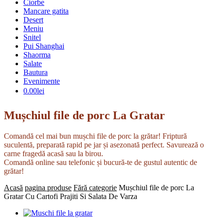
Ciorbe
Mancare gatita
Desert
Meniu
Snitel
Pui Shanghai
Shaorma
Salate
Bautura
Evenimente
0.00
lei
Mușchiul file de porc La Gratar
Comandă cel mai bun mușchi file de porc la grătar! Friptură
suculentă, preparată rapid pe jar și asezonată perfect. Savurează o
carne fragedă acasă sau la birou.
Comandă online sau telefonic și bucură-te de gustul autentic de
grătar!
Acasă
pagina produse
Fără categorie
Mușchiul file de porc La
Gratar Cu Cartofi Prajiti Si Salata De Varza