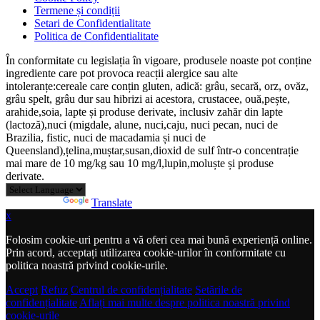
Termene și condiții
Setari de Confidentialitate
Politica de Confidentialitate
În conformitate cu legislația în vigoare, produsele noaste pot conține
ingrediente care pot provoca reacții alergice sau alte
intoleranțe:cereale care conțin gluten, adică: grâu, secară, orz, ovăz,
grâu spelt, grâu dur sau hibrizi ai acestora, crustacee, ouă,pește,
arahide,soia, lapte și produse derivate, inclusiv zahăr din lapte
(lactoză),nuci (migdale, alune, nuci,caju, nuci pecan, nuci de
Brazilia, fistic, nuci de macadamia și nuci de
Queensland),țelina,muștar,susan,dioxid de sulf într-o concentrație
mai mare de 10 mg/kg sau 10 mg/l,lupin,moluște și produse
derivate.
Powered by
Translate
x
Folosim cookie-uri pentru a vă oferi cea mai bună experiență online.
Prin acord, acceptați utilizarea cookie-urilor în conformitate cu
politica noastră privind cookie-urile.
Accept
Refuz
Centrul de confidențialitate
Setările de
confidențialitate
Aflați mai multe despre politica noastră privind
cookie-urile