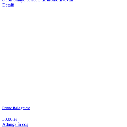
Detalii
Penne Bologniese
30.00
lei
Adaugă în coș