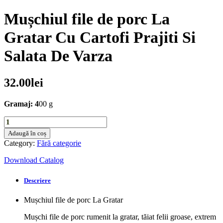
Mușchiul file de porc La
Gratar Cu Cartofi Prajiti Si
Salata De Varza
32.00
lei
Gramaj: 4
00 g
Mușchiul
file
Adaugă în coș
de
Category:
Fără categorie
porc
La
Download Catalog
Gratar
Cu
Descriere
Cartofi
Prajiti
Mușchiul file de porc La Gratar
Si
Salata
Mușchi file de porc rumenit la gratar, tăiat felii groase, extrem
De