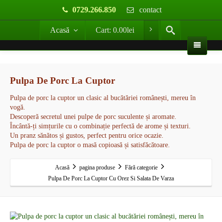
0729.266.850
contact
Acasă
Cart:
0.00
lei
Pulpa De Porc La Cuptor
Pulpa de porc la cuptor un clasic al bucătăriei românești, mereu în
vogă.
Descoperă secretul unei pulpe de porc suculente și aromate.
Încântă-ți simțurile cu o combinație perfectă de arome și texturi.
Un pranz sănătos și gustos, perfect pentru orice ocazie.
Pulpa de porc la cuptor o masă copioasă și satisfăcătoare.
Acasă
pagina produse
Fără categorie
Pulpa De Porc La Cuptor Cu Orez Si Salata De Varza