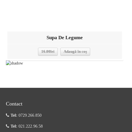
Supa De Legume
16.00
lei
Adaugă în coș
Contact
Tel:
0729.266.850
Tel:
021.222.96.58