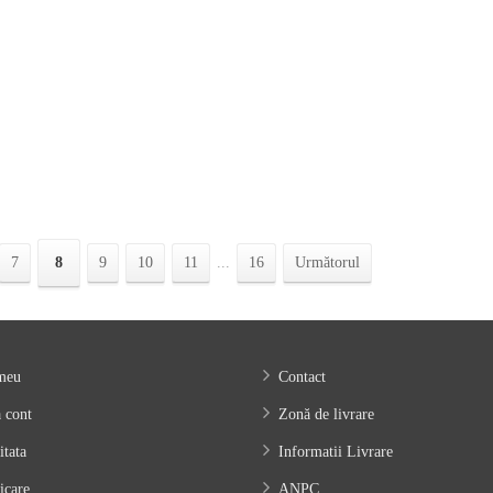
La Tigaie Cu Dovlecei
Pui Mediteranean Cu Piu
ne Si Salata De Ardei
Copt
30.00
lei
Adaugă în coș
.00
lei
Adaugă în coș
7
8
9
10
11
...
16
Următorul
meu
Contact
 cont
Zonă de livrare
itata
Informatii Livrare
icare
ANPC