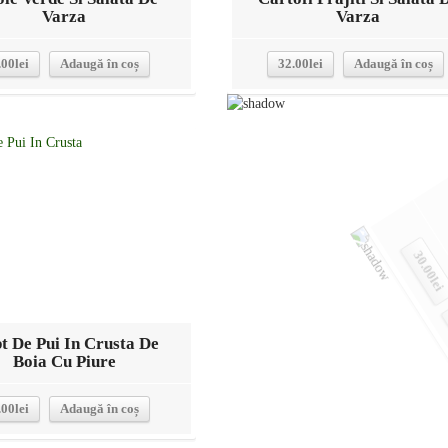
Varza
Varza
.00
lei
Adaugă în coș
32.00
lei
Adaugă în coș
Detalii
Detalii
pt De Pui In Crusta De
Piept De Pui La Gratar 
Boia Cu Piure
Piure
.00
lei
Adaugă în coș
30.00
lei
Adaugă în coș