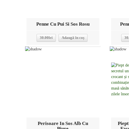
Penne Cu Pui Si Sos Rosu
Penn
30.00
lei
Adaugă în coș
30
Detalii
Perisoare In Sos Alb Cu
Piep
Piure
Fas