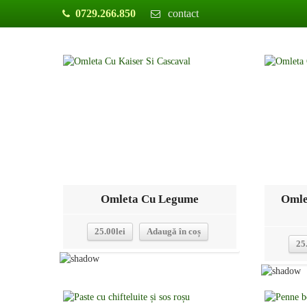
0729.266.850
contact
Detalii
Omleta Cu Legume
Omle
25.00
lei
Adaugă în coș
25
Detalii