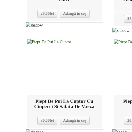
29.00
lei
Adaugă în coș
32
Detalii
Piept De Pui La Cuptor Cu
Pie
Ciuperci Si Salata De Varza
30.00
lei
Adaugă în coș
20