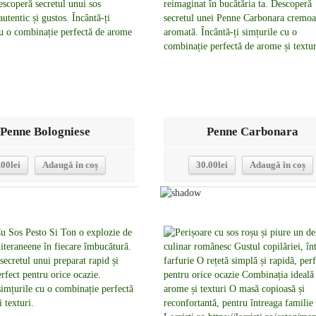
Penne Bologniese
Penne Carbonara
.00
lei
Adaugă în coș
30.00
lei
Adaugă în coș
Detalii
Detalii