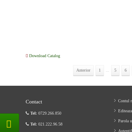
Pui La Cuptor Cu Legume
Pui 
Mexicane Si Salata De
Pa
Varza
27.00
lei
Adaugă în coș
25
Download Catalog
Anterior
1
...
5
6
Contact
Contul 
Editeaza
Tel:
0729.266.850
Parola u
Tel:
021.222.96.58
Autentif