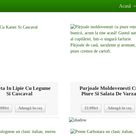
Acasă
Detalii
Detalii
ta In Lipie Cu Legume
Parjoale Moldovenesti C
Si Cascaval
Piure Si Salata De Varz
.00
lei
Adaugă în coș
32.00
lei
Adaugă în coș
Detalii
Detalii