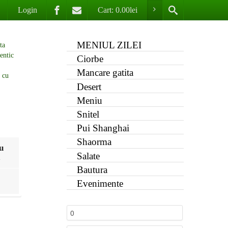
Login
Cart:
0.00
lei
MENIUL ZILEI
Ciorbe
Mancare gatita
Desert
Meniu
Snitel
Pui Shanghai
Shaorma
u
Salate
a
Bautura
Evenimente