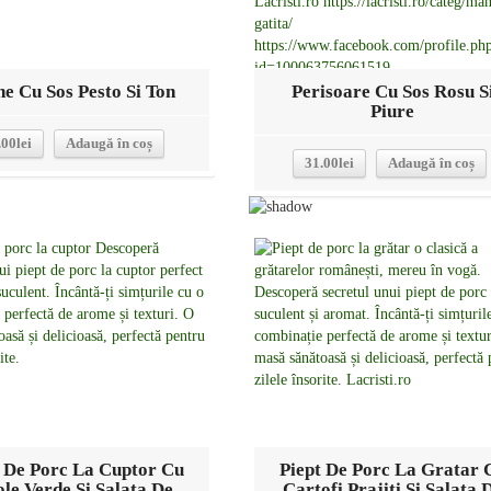
e Cu Sos Pesto Si Ton
Perisoare Cu Sos Rosu S
Piure
.00
lei
Adaugă în coș
31.00
lei
Adaugă în coș
Detalii
Detalii
t De Porc La Cuptor Cu
Piept De Porc La Gratar 
ole Verde Si Salata De
Cartofi Prajiti Si Salata 