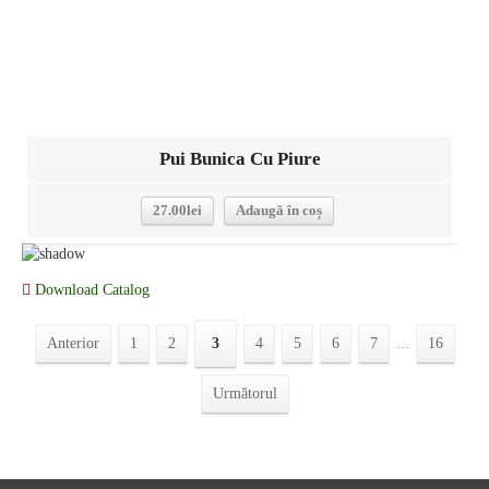
Pui Bunica Cu Piure
27.00
lei
Adaugă în coș
Download Catalog
Anterior
1
2
3
4
5
6
7
...
16
Următorul