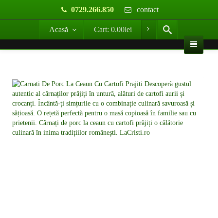
0729.266.850
contact
Acasă
Cart:
0.00
lei
Detalii