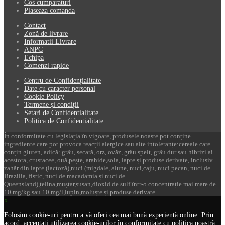
Cos cumparaturi
Plaseaza comanda
Contact
Zonă de livrare
Informatii Livrare
ANPC
Echipa
Comenzi rapide
Centru de Confidențialitate
Date cu caracter personal
Cookie Policy
Termene și condiții
Setari de Confidentialitate
Politica de Confidentialitate
În conformitate cu legislația în vigoare, produsele noaste pot conține
ingrediente care pot provoca reacții alergice sau alte intoleranțe:cereale care
conțin gluten, adică: grâu, secară, orz, ovăz, grâu spelt, grâu dur sau hibrizi ai
acestora, crustacee, ouă,pește, arahide,soia, lapte și produse derivate, inclusiv
zahăr din lapte (lactoză),nuci (migdale, alune, nuci,caju, nuci pecan, nuci de
Brazilia, fistic, nuci de macadamia și nuci de
Queensland),țelina,muștar,susan,dioxid de sulf într-o concentrație mai mare de
10 mg/kg sau 10 mg/l,lupin,moluște și produse derivate.
x
Folosim cookie-uri pentru a vă oferi cea mai bună experiență online. Prin
acord, acceptați utilizarea cookie-urilor în conformitate cu politica noastră