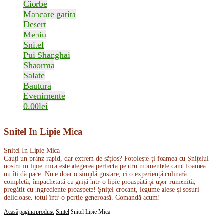
Ciorbe
Mancare gatita
Desert
Meniu
Snitel
Pui Shanghai
Shaorma
Salate
Bautura
Evenimente
0.00
lei
Snitel In Lipie Mica
Snitel In Lipie Mica
Cauți un prânz rapid, dar extrem de sățios? Potolește-ți foamea cu Șnițelul
nostru în lipie mica este alegerea perfectă pentru momentele când foamea
nu îți dă pace. Nu e doar o simplă gustare, ci o experiență culinară
completă, împachetată cu grijă într-o lipie proaspătă și ușor rumenită,
pregătit cu ingrediente proaspete! Șnițel crocant, legume alese și sosuri
delicioase, totul într-o porție generoasă. Comandă acum!
Acasă
pagina produse
Snitel
Snitel Lipie Mica