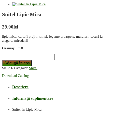
Snitel Lipie Mica
29.00
lei
lipie mica, cartofi prajiti, snitel, legume proaspete, muraturi, sosuri la
alegere, mirodenii
Gramaj:
350
Snitel
Lipie
Adaugă în coș
Mica
quantity
SKU:
6
Category:
Snitel
Download Catalog
Descriere
Informații suplimentare
Snitel In Lipie Mica