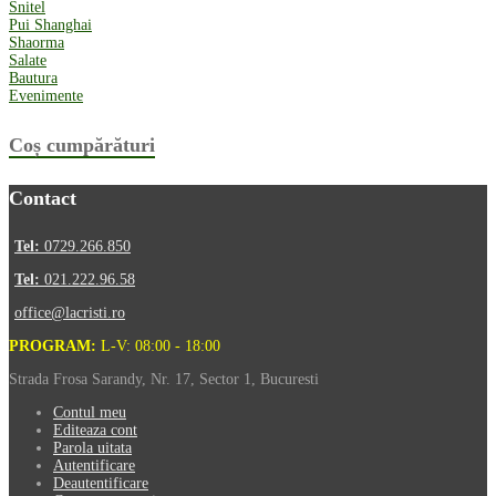
Snitel
Pui Shanghai
Shaorma
Salate
Bautura
Evenimente
Coș cumpărături
Contact
Tel:
0729.266.850
Tel:
021.222.96.58
office@lacristi.ro
PROGRAM:
L-V: 08:00 - 18:00
Strada Frosa Sarandy, Nr. 17, Sector 1, Bucuresti
Contul meu
Editeaza cont
Parola uitata
Autentificare
Deautentificare