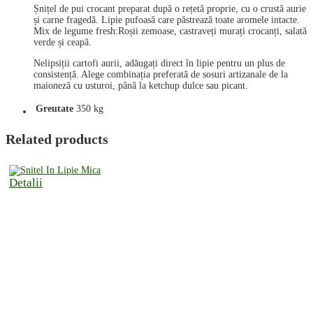
Șnițel de pui crocant preparat după o rețetă proprie, cu o crustă aurie
și carne fragedă. Lipie pufoasă care păstrează toate aromele intacte.
Mix de legume fresh:Roșii zemoase, castraveți murați crocanți, salată
verde și ceapă.
Nelipsiții cartofi aurii, adăugați direct în lipie pentru un plus de
consistență. Alege combinația preferată de sosuri artizanale de la
maioneză cu usturoi, până la ketchup dulce sau picant.
Greutate
350 kg
Related products
Detalii