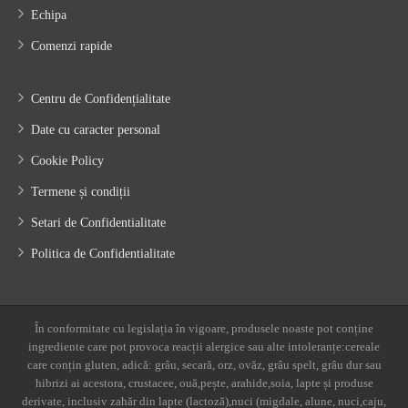
Echipa
Comenzi rapide
Centru de Confidențialitate
Date cu caracter personal
Cookie Policy
Termene și condiții
Setari de Confidentialitate
Politica de Confidentialitate
În conformitate cu legislația în vigoare, produsele noaste pot conține
ingrediente care pot provoca reacții alergice sau alte intoleranțe:cereale
care conțin gluten, adică: grâu, secară, orz, ovăz, grâu spelt, grâu dur sau
hibrizi ai acestora, crustacee, ouă,pește, arahide,soia, lapte și produse
derivate, inclusiv zahăr din lapte (lactoză),nuci (migdale, alune, nuci,caju,