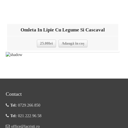
Omleta In Lipie Cu Legume Si Cascaval
25.00
lei
Adaugă în coș
Contact
Tel:
0729.266.850
Tel:
021.222.96.58
office@lacristi.ro