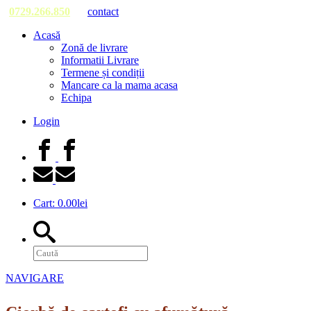
0729.266.850
contact
Acasă
Zonă de livrare
Informatii Livrare
Termene și condiții
Mancare ca la mama acasa
Echipa
Login
Cart:
0.00
lei
NAVIGARE