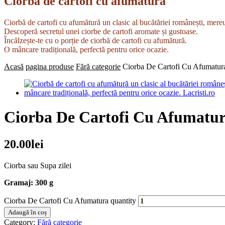
Ciorbă de cartofi cu afumătură
Ciorbă de cartofi cu afumătură un clasic al bucătăriei românești, mere
Descoperă secretul unei ciorbe de cartofi aromate și gustoase.
Încălzește-te cu o porție de ciorbă de cartofi cu afumătură.
O mâncare tradițională, perfectă pentru orice ocazie.
Acasă
pagina produse
Fără categorie
Ciorba De Cartofi Cu Afumatur
Ciorba De Cartofi Cu Afumatu
20.00
lei
Ciorba sau Supa zilei
Gramaj: 300 g
Ciorba De Cartofi Cu Afumatura quantity
Adaugă în coș
Category:
Fără categorie