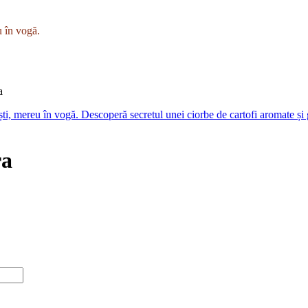
u în vogă.
a
ra